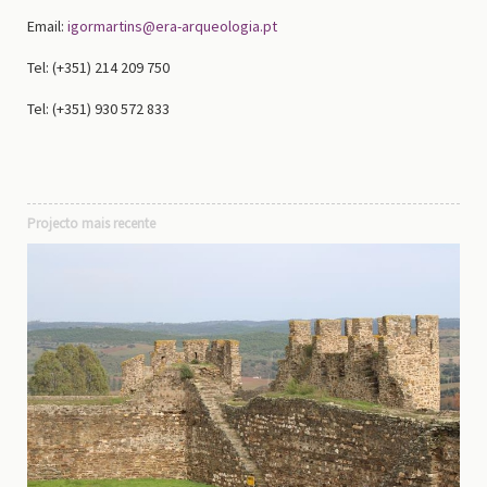
Email:
igormartins@era-arqueologia.pt
Tel: (+351) 214 209 750
Tel: (+351) 930 572 833
Projecto mais recente