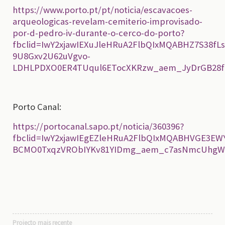
https://www.porto.pt/pt/noticia/escavacoes-
arqueologicas-revelam-cemiterio-improvisado-
por-d-pedro-iv-durante-o-cerco-do-porto?
fbclid=IwY2xjawIEXuJleHRuA2FlbQIxMQABHZ7S38fL
9U8Gxv2U62uVgvo-
LDHLPDXO0ER4TUqul6ETocXKRzw_aem_JyDrGB28f7
Porto Canal:
https://portocanal.sapo.pt/noticia/360396?
fbclid=IwY2xjawIEgEZleHRuA2FlbQIxMQABHVGE3E
BCMO0TxqzVRObIYKv81YIDmg_aem_c7asNmcUhgW
Projecto mais recente