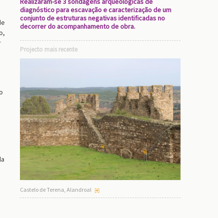
Realizaram-se 3 sondagens arqueológicas de
diagnóstico para escavação e caracterização de um
conjunto de estruturas negativas identificadas no
de
decorrer do acompanhamento de obra.
o,
r
Projecto mais recente
o
la
Castelo de Terena, Alandroal