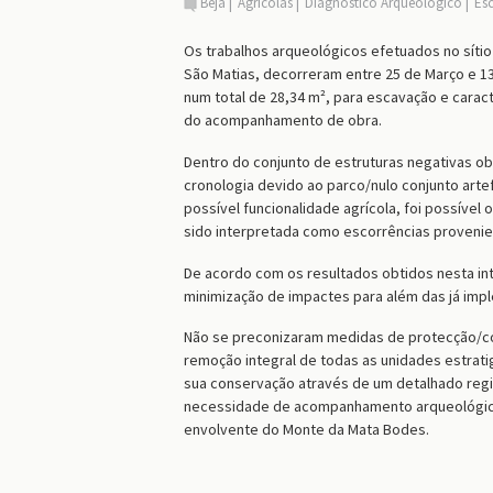
Beja
Agrícolas
Diagnóstico Arqueológico
Es
Os trabalhos arqueológicos efetuados no sítio
São Matias, decorreram entre 25 de Março e 13
num total de 28,34 m², para escavação e carac
do acompanhamento de obra.
Dentro do conjunto de estruturas negativas ob
cronologia devido ao parco/nulo conjunto artef
possível funcionalidade agrícola, foi possíve
sido interpretada como escorrências provenie
De acordo com os resultados obtidos nesta in
minimização de impactes para além das já imp
Não se preconizaram medidas de protecção/co
remoção integral de todas as unidades estrat
sua conservação através de um detalhado regis
necessidade de acompanhamento arqueológico
envolvente do Monte da Mata Bodes.