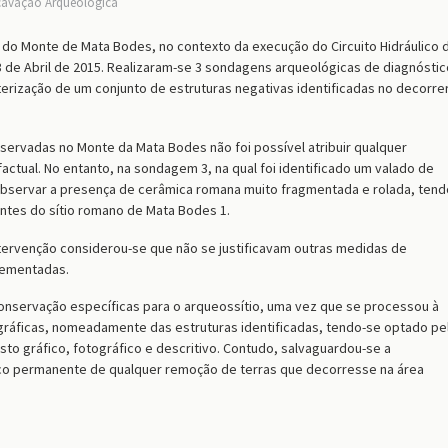
cavação Arqueológica
 do Monte de Mata Bodes, no contexto da execução do Circuito Hidráulico 
 de Abril de 2015. Realizaram-se 3 sondagens arqueológicas de diagnóstic
terização de um conjunto de estruturas negativas identificadas no decorre
servadas no Monte da Mata Bodes não foi possível atribuir qualquer
actual. No entanto, na sondagem 3, na qual foi identificado um valado de
l observar a presença de cerâmica romana muito fragmentada e rolada, tend
ntes do sítio romano de Mata Bodes 1.
tervenção considerou-se que não se justificavam outras medidas de
lementadas.
nservação específicas para o arqueossítio, uma vez que se processou à
igráficas, nomeadamente das estruturas identificadas, tendo-se optado pe
to gráfico, fotográfico e descritivo. Contudo, salvaguardou-se a
 permanente de qualquer remoção de terras que decorresse na área