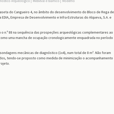
nóstico Arqueológico
Medieval e Islâmico
Moderno
 Caseta do Cangueiro 4, no âmbito do desenvolvimento do Bloco de Rega de
a EDIA, Empresa de Desenvolvimento e Infra-Estruturas do Alqueva, S.A. e
om o n.º 88 na sequência das prospeções arqueológicas complementares ao
o como uma mancha de ocupação cronologicamente enquadrada no período
2 sondagens mecânicas de diagnóstico (1x4), num total de 8 m². Não foram
ados, tendo-se proposto como medida de minimização o acompanhamento
rojeto.