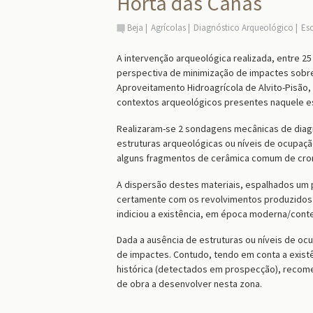
Horta das Canas
Beja
Agrícolas
Diagnóstico Arqueológico
Es
A
intervenção arqueológica realizada, entre
25
perspectiva de minimização de impactes sobre
Aproveitamento Hidroagrícola de Alvito-Pisão,
contextos arqueológicos presentes naquele e
Realizaram-se 2 sondagens mecânicas de diagn
estruturas arqueológicas ou níveis de ocupaç
alguns fragmentos de cerâmica comum de cr
A dispersão destes materiais, espalhados um p
certamente com os revolvimentos produzidos pe
indiciou a existência, em época moderna/con
Dada
a ausência de
estruturas ou níveis de o
de impactes. Contudo, tendo em conta a exist
histórica (detectados em prospecção),
recom
de obra a desenvolver nesta zona.