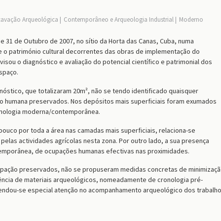
cavação Arqueológica
Contemporâneo e Arqueologia Industrial
Moderno
 e 31 de Outubro de 2007,
no sítio da Horta das Canas, Cuba, numa
 o património cultural decorrentes das obras de implementação do
visou o
diagnóstico e avaliação do potencial científico e patrimonial dos
spaço.
óstico, que totalizaram 20m², não se tendo identificado quaisquer
ão humana preservados. Nos depósitos mais superficiais foram exumados
onologia moderna/contemporânea.
ouco por toda a área nas camadas mais superficiais, relaciona-se
las actividades agrícolas nesta zona. Por outro lado, a sua presença
temporânea, de ocupações humanas efectivas nas proximidades.
cupação preservados, não
se
pr
opuseram
medidas concretas de minimizaç
ência de materiais arqueológicos, nomeadamente de cronologia pré-
endou-se
especial atenção
n
o acompanhamento arqueológico dos trabalh