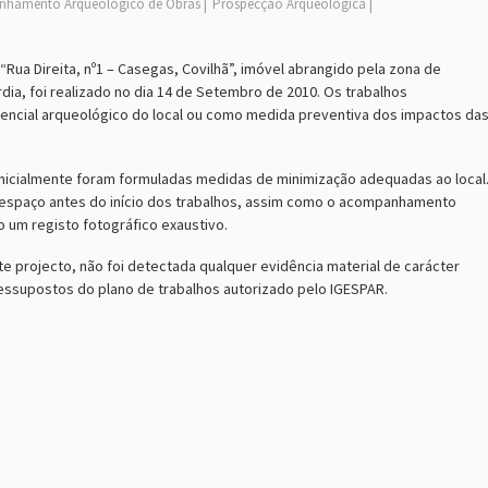
hamento Arqueológico de Obras
Prospecção Arqueológica
a Direita, nº1 – Casegas, Covilhã”, imóvel abrangido pela zona de
dia, foi realizado no dia 14 de Setembro de 2010. Os trabalhos
tencial arqueológico do local ou como medida preventiva dos impactos da
 inicialmente foram formuladas medidas de minimização adequadas ao local
 espaço antes do início dos trabalhos, assim como o acompanhamento
 um registo fotográfico exaustivo.
te projecto, não foi detectada qualquer evidência material de carácter
essupostos do plano de trabalhos autorizado pelo IGESPAR.