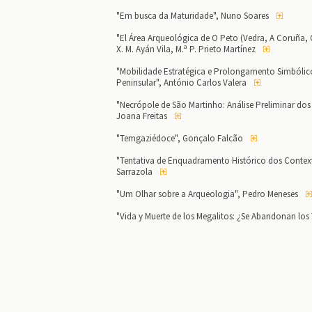
"Em busca da Maturidade", Nuno Soares
"El Área Arqueológica de O Peto (Vedra, A Coruña, 
X. M. Ayán Vila, M.ª P. Prieto Martínez
"Mobilidade Estratégica e Prolongamento Simbóli
Peninsular", António Carlos Valera
"Necrópole de São Martinho: Análise Preliminar dos
Joana Freitas
"Temgaziédoce", Gonçalo Falcão
"Tentativa de Enquadramento Histórico dos Contexto
Sarrazola
"Um Olhar sobre a Arqueologia", Pedro Meneses
"Vida y Muerte de los Megalitos: ¿Se Abandonan lo