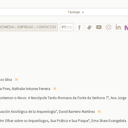
Tipologia
LTIMÉDIA
EMPREGO
CONTACTOS
PT
/EN
los Silva
 Pires, Nathalie Antunes Ferreira
ontemor-o-Novo: A Necrópole Tardo-Romana da Fonte da Senhora 7", Ana Jorge
vación Axiológica de la Arqueología", David Barreiro Martínez
Um Olhar sobre os Arqueólogos, Sua Prática e Sua Psique", Ema Shaw Evangelista