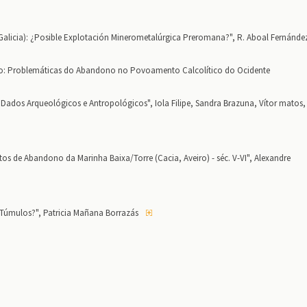
Galicia): ¿Posible Explotación Minerometalúrgica Preromana?", R. Aboal Fernánde
co: Problemáticas do Abandono no Povoamento Calcolítico do Ocidente
 Dados Arqueológicos e Antropológicos", Iola Filipe, Sandra Brazuna, Vítor matos,
s de Abandono da Marinha Baixa/Torre (Cacia, Aveiro) - séc. V-VI", Alexandre
s Túmulos?", Patricia Mañana Borrazás