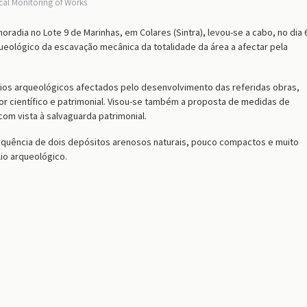
cal Monitoring of Works
adia no Lote 9 de Marinhas, em Colares (Sintra), levou-se a cabo, no dia 
ológico da escavação mecânica da totalidade da área a afectar pela
gios arqueológicos afectados pelo desenvolvimento das referidas obras,
r científico e patrimonial. Visou-se também a proposta de medidas de
om vista à salvaguarda patrimonial.
uência de dois depósitos arenosos naturais, pouco compactos e muito
o arqueológico.