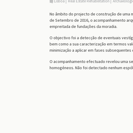
Lisboa
Real Estate Rehabilitation
Archaeologi
No âmbito do projecto de construção de uma mor
de Setembro de 2016, o acompanhamento arque
empreitada de fundações da moradia.
O objectivo foi a detecção de eventuais vestí
bem como a sua caracterização em termos valo
minimização a aplicar em fases subsequentes c
O acompanhamento efectuado revelou uma seq
homogéneos. Não foi detectado nenhum espóli