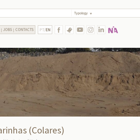
Typology
JOBS
CONTACTS
PT/
EN
arinhas (Colares)