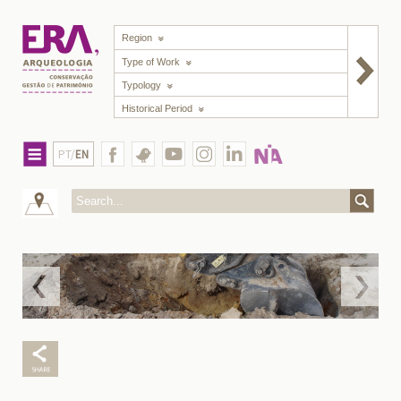
Region
Type of Work
Typology
Historical Period
PT/
EN