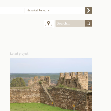
Historical Period
Latest project