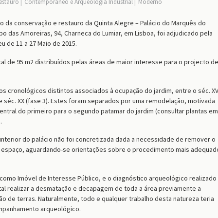
estauro
Contemporâneo e Arqueologia Industrial
Moderno
o da conservação e restauro da Quinta Alegre – Palácio do Marquês do
po das Amoreiras, 94, Charneca do Lumiar, em Lisboa, foi adjudicado pela
u de 11 a 27 Maio de 2015.
al de 95 m2 distribuídos pelas áreas de maior interesse para o projecto d
os cronológicos distintos associados à ocupação do jardim, entre o séc. XVI
911 e séc. XX (fase 3). Estes foram separados por uma remodelação, motivada
central do primeiro para o segundo patamar do jardim (consultar plantas em
.
 interior do palácio não foi concretizada dada a necessidade de remover o
le espaço, aguardando-se orientações sobre o procedimento mais adequad
 como Imóvel de Interesse Público, e o diagnóstico arqueológico realizado
ital realizar a desmatação e decapagem de toda a área previamente a
ão de terras. Naturalmente, todo e qualquer trabalho desta natureza teria
ompanhamento arqueológico.