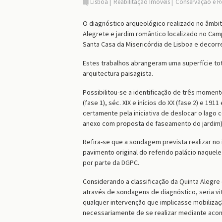
Lisboa
Reabilitação Imóveis
Conservação e R
O diagnóstico arqueológico realizado no âmbit
Alegrete e jardim romântico localizado no Cam
Santa Casa da Misericórdia de Lisboa e decorre
Estes trabalhos abrangeram uma superfície tot
arquitectura paisagista.
Possibilitou-se a identificação de três moment
(fase 1), séc. XIX e inícios do XX (fase 2) e 1
certamente pela iniciativa de deslocar o lago 
anexo com proposta de faseamento do jardim)
Refira-se que a sondagem prevista realizar no
pavimento original do referido palácio naque
por parte da DGPC.
Considerando a classificação da Quinta Alegre
através de sondagens de diagnóstico, seria v
qualquer intervenção que implicasse mobilizaç
necessariamente de se realizar mediante ac