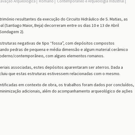
cavação Arqueológica
Romano
Contemporâneo e Arqueologia Industrial
imónio resultantes da execução do Circuito Hidráulico de S. Matias, as
l (Santiago Maior, Beja) decorreram entre os dias 10 e 13 de Abril
(Sondagem 2).
struturas negativas de tipo “fossa”, com depósitos compostos
ando pedras de pequena e média dimensão e algum material cerâmico
moderno/contemporâneo, com alguns elementos romanos.
eriais associadas, estes depósitos aparentaram ser aterros. Dada a
cluiu que estas estruturas estivessem relacionadas com o mesmo.
ntificadas em contexto de obra, os trabalhos foram dados por concluídos,
e minimização adicionais, além do acompanhamento arqueológico de ações