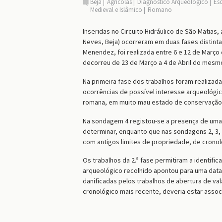
Beja
Agrícolas
Diagnóstico Arqueológico
Es
Medieval e Islâmico
Romano
Inseridas no Circuito Hidráulico de São Matias,
Neves, Beja) ocorreram em duas fases distinta
Menendez, foi realizada entre 6 e 12 de Março
decorreu de 23 de Março a 4 de Abril do mesm
Na primeira fase dos trabalhos foram realizad
ocorrências de possível interesse arqueológi
romana, em muito mau estado de conservação
Na sondagem 4 registou-se a presença de uma p
determinar, enquanto que nas sondagens 2, 3, 
com antigos limites de propriedade, de crono
Os trabalhos da 2.ª fase permitiram a identifi
arqueológico recolhido apontou para uma data
danificadas pelos trabalhos de abertura de v
cronológico mais recente, deveria estar assoc