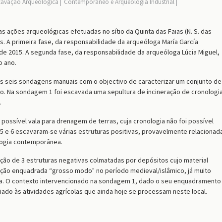
cavação Arqueológica
Contemporâneo e Arqueologia Industrial
 as ações arqueológicas efetuadas no sítio da Quinta das Faias (N. S. das
s. A primeira fase, da responsabilidade da arqueóloga María García
 de 2015. A segunda fase, da responsabilidade da arqueóloga Lúcia Miguel,
o ano.
as seis sondagens manuais com o objectivo de caracterizar um conjunto de
co. Na sondagem 1 foi escavada uma sepultura de incineração de cronologi
.
ossível vala para drenagem de terras, cuja cronologia não foi possível
5 e 6 escavaram-se várias estruturas positivas, provavelmente relacionad
logia contemporânea.
cação de 3 estruturas negativas colmatadas por depósitos cujo material
ção enquadrada “grosso modo" no período medieval/islâmico, já muito
ala. O contexto intervencionado na sondagem 1, dado o seu enquadramento
iado às atividades agrícolas que ainda hoje se processam neste local.