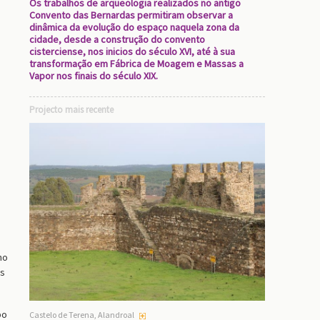
Os trabalhos de arqueologia realizados no antigo
Convento das Bernardas permitiram observar a
dinâmica da evolução do espaço naquela zona da
cidade, desde a construção do convento
cisterciense, nos inicios do século XVI, até à sua
transformação em Fábrica de Moagem e Massas a
Vapor nos finais do século XIX.
Projecto mais recente
no
os
po
Castelo de Terena, Alandroal