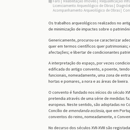
Faro
Reabilitação Imóveis
Requalificação Infr
Licenciamento Arqueológico de Obras
Diagnós
Acompanhamento Arqueológico de Obras
Cont
Os trabalhos arqueológicos realizados no ant
de minimização de impactes sobre o património
Genericamente, procurou-se caracterizar adeq
quer em termos científicos quer patrimoniais;
afectações; e libertar de condicionantes patri
A interpretação do espaço, por vezes condiciona
edificada do antigo convento, a poente, tend
funcionais, nomeadamente, uma zona de entrada
hortas e pomares, a nora e as áreas de lixeira.
O convento é fundado nos inícios do século XV
pretendia através de uma série de medidas faz
europeus. Neste sentido, são adoptadas no Co
Concílio de
emendanda ecclesia
, que em Portu
conventos do reino, nomeadamente, o Conven
No decurso dos séculos XVII-XVIII são regista