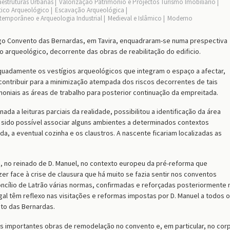
aestruturas Urbanas
Valorização Património e Projectos Turismo Imobiliário
tico Arqueológico
Escavação Arqueológica
emporâneo e Arqueologia Industrial
Medieval e Islâmico
Moderno
igo Convento das Bernardas, em Tavira, enquadraram-se numa prespectiva
 arqueológico, decorrente das obras de reabilitação do edificio.
uadamente os vestígios arqueológicos que integram o espaço a afectar,
 contribuir para a minimização atempada dos riscos decorrentes de tais
moniais as áreas de trabalho para posterior continuação da empreitada.
da a leituras parciais da realidade, possibilitou a identificação da área
o sido possível associar alguns ambientes a determinados contextos
, a eventual cozinha e os claustros. A nascente ficariam localizadas as
I, no reinado de D. Manuel, no contexto europeu da pré-reforma que
er face à crise de clausura que há muito se fazia sentir nos conventos
ncílio de Latrão várias normas, confirmadas e reforçadas posteriormente 
gal têm reflexo nas visitações e reformas impostas por D. Manuel a todos 
to das Bernardas.
das importantes obras de remodelação no convento e, em particular, no cor