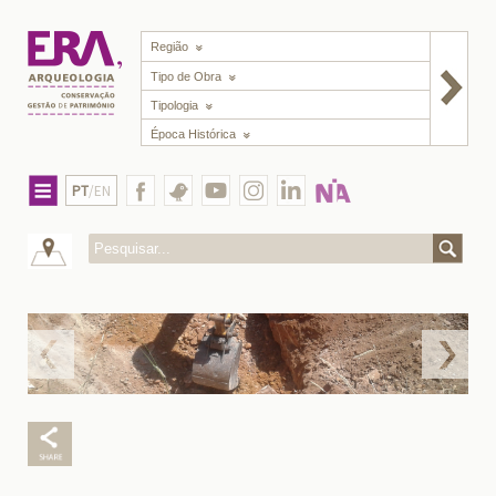
Região
Tipo de Obra
Tipologia
Época Histórica
PT
/EN