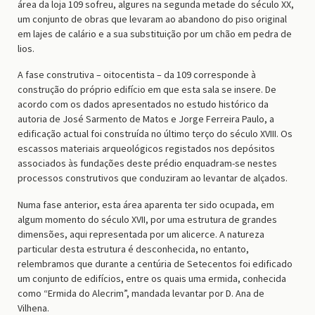
área da loja 109 sofreu, algures na segunda metade do século XX,
um conjunto de obras que levaram ao abandono do piso original
em lajes de calário e a sua substituição por um chão em pedra de
lios.
A fase construtiva – oitocentista – da 109 corresponde à
construção do próprio edifício em que esta sala se insere. De
acordo com os dados apresentados no estudo histórico da
autoria de José Sarmento de Matos e Jorge Ferreira Paulo, a
edificação actual foi construída no último terço do século XVIII. Os
escassos materiais arqueológicos registados nos depósitos
associados às fundações deste prédio enquadram-se nestes
processos construtivos que conduziram ao levantar de alçados.
Numa fase anterior, esta área aparenta ter sido ocupada, em
algum momento do século XVII, por uma estrutura de grandes
dimensões, aqui representada por um alicerce. A natureza
particular desta estrutura é desconhecida, no entanto,
relembramos que durante a centúria de Setecentos foi edificado
um conjunto de edifícios, entre os quais uma ermida, conhecida
como “Ermida do Alecrim”, mandada levantar por D. Ana de
Vilhena.