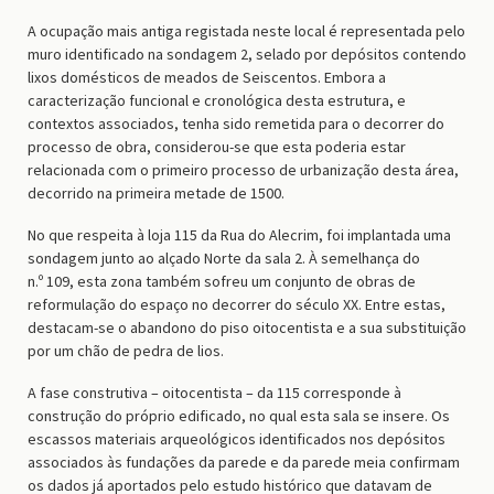
A ocupação mais antiga registada neste local é representada pelo
muro identificado na sondagem 2, selado por depósitos contendo
lixos domésticos de meados de Seiscentos. Embora a
caracterização funcional e cronológica desta estrutura, e
contextos associados, tenha sido remetida para o decorrer do
processo de obra, considerou-se que esta poderia estar
relacionada com o primeiro processo de urbanização desta área,
decorrido na primeira metade de 1500.
No que respeita à loja 115 da Rua do Alecrim, foi implantada uma
sondagem junto ao alçado Norte da sala 2. À semelhança do
n.º 109, esta zona também sofreu um conjunto de obras de
reformulação do espaço no decorrer do século XX. Entre estas,
destacam-se o abandono do piso oitocentista e a sua substituição
por um chão de pedra de lios.
A fase construtiva – oitocentista – da 115 corresponde à
construção do próprio edificado, no qual esta sala se insere. Os
escassos materiais arqueológicos identificados nos depósitos
associados às fundações da parede e da parede meia confirmam
os dados já aportados pelo estudo histórico que datavam de