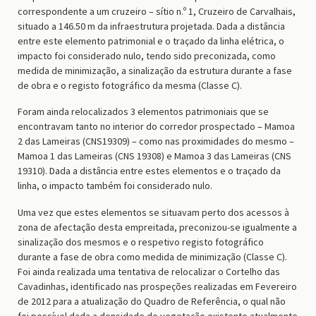
correspondente a um cruzeiro – sítio n.º 1, Cruzeiro de Carvalhais,
situado a 146.50 m da infraestrutura projetada. Dada a distância
entre este elemento patrimonial e o traçado da linha elétrica, o
impacto foi considerado nulo, tendo sido preconizada, como
medida de minimização, a sinalização da estrutura durante a fase
de obra e o registo fotográfico da mesma (Classe C).
Foram ainda relocalizados 3 elementos patrimoniais que se
encontravam tanto no interior do corredor prospectado – Mamoa
2 das Lameiras (CNS19309) – como nas proximidades do mesmo –
Mamoa 1 das Lameiras (CNS 19308) e Mamoa 3 das Lameiras (CNS
19310). Dada a distância entre estes elementos e o traçado da
linha, o impacto também foi considerado nulo.
Uma vez que estes elementos se situavam perto dos acessos à
zona de afectação desta empreitada, preconizou-se igualmente a
sinalização dos mesmos e o respetivo registo fotográfico
durante a fase de obra como medida de minimização (Classe C).
Foi ainda realizada uma tentativa de relocalizar o Cortelho das
Cavadinhas, identificado nas prospeções realizadas em Fevereiro
de 2012 para a atualização do Quadro de Referência, o qual não