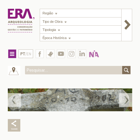
Região
Tipo de Obra
Tipologia
Época Histórica
PT
/EN