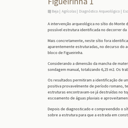
Figueirinha 1
Beja
Agrícolas
Diagnóstico Arqueológico
Es
A intervenção arqueológica no sítio do Monte 
possível estrutura identificada no decorrer da
Mais concretamente, neste sítio fora identific
aparentemente estruturadas, no decurso do 
bloco de Figueirinha.
Considerando a dimensão da mancha de materia
sondagem manual, totalizando 6,25 m2. Os trab
Os resultados permitiram a identificação de u
positiva provavelmente de período romano, ten
estruturas encontravam-se já destruídas no top
escoamento de águas pluviais e aproveitame
Depois de diagnosticado e compreendido o sít
sobre a estrutura para que a estrada em const