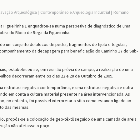
cavação Arqueológica
Contemporâneo e Arqueologia Industrial
Romano
da Figueirinha 1 enquadrou-se numa perspetiva de diagnóstico de uma
 obra do Bloco de Rega da Figueirinha.
ado um conjunto de blocos de pedra, fragmentos de tijolo e tegulas,
acompanhamento da decapagem para beneficiação do Caminho 17 do Sub-
is, estabeleceu-se, em reunião prévia de campo, a realização de uma
alhos decorreram entre os dias 22 e 28 de Outubro de 2009.
ma estrutura negativa contemporânea, e uma estrutura negativa e outra
do em conta a cultura material presente na área intervencionada. As
o, no entanto, foi possível interpretar o sítio como estando ligado ao
nto das mesmas.
io, propôs-se a colocação de geo-têxtil seguido de uma camada de areia
rução não afetasse o poço.