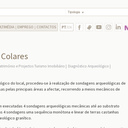
Tipologia
LTIMÉDIA
EMPREGO
CONTACTOS
PT
/EN
 Colares
atrimónio e Projectos Turismo Imobiliário
Diagnóstico Arqueológico
lógico do local, procedeu-se à realização de sondagens arqueológicas de
sas pelas principais áreas a afectar, recorrendo a meios mecânicos de
ram executadas 4 sondagens arqueológicas mecânicas até ao substrato
nas 4 sondagens uma sequência monótona e linear de terras castanhas
ológico granítico.