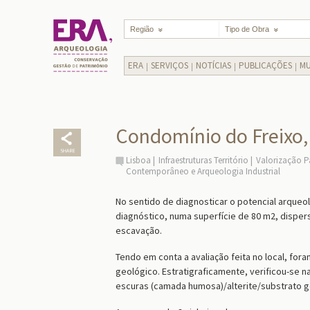
Região
Tipo de Obra
ERA
SERVIÇOS
NOTÍCIAS
PUBLICAÇÕES
MU
Condomínio do Freixo,
Lisboa
Infraestruturas Território
Valorização P
Contemporâneo e Arqueologia Industrial
No sentido de diagnosticar o potencial arqueo
diagnóstico, numa superfície de 80 m2, disper
escavação.
Tendo em conta a avaliação feita no local, fo
geológico. Estratigraficamente, verificou-se 
escuras (camada humosa)/alterite/substrato ge