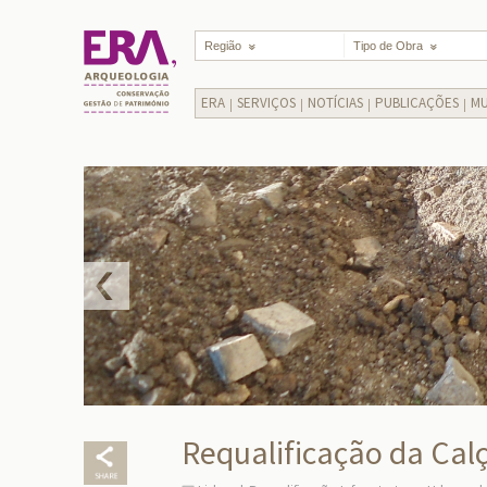
Região
Tipo de Obra
ERA
SERVIÇOS
NOTÍCIAS
PUBLICAÇÕES
MU
Requalificação da Cal