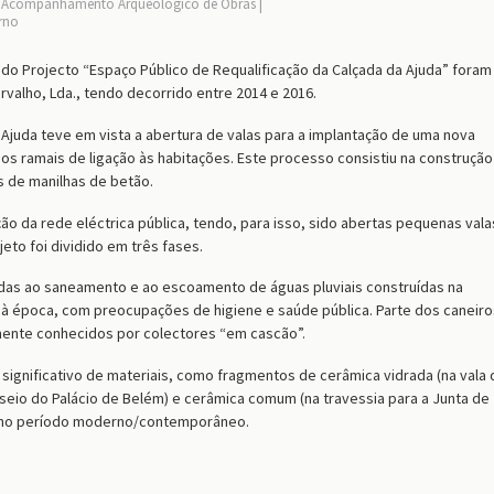
Acompanhamento Arqueológico de Obras
rno
 Projecto “Espaço Público de Requalificação da Calçada da Ajuda” foram
valho, Lda., tendo decorrido entre 2014 e 2016.
 Ajuda teve em vista a abertura de valas para a implantação de uma nova
s ramais de ligação às habitações. Este processo consistiu na construção
s de manilhas de betão.
ão da rede eléctrica pública, tendo, para isso, sido abertas pequenas vala
eto foi dividido em três fases.
gadas ao saneamento e ao escoamento de águas pluviais construídas na
 à época, com preocupações de higiene e saúde pública. Parte dos caneiro
mente conhecidos por colectores “em cascão”.
ignificativo de materiais, como fragmentos de cerâmica vidrada (na vala 
passeio do Palácio de Belém) e cerâmica comum (na travessia para a Junta de
 no período moderno/contemporâneo.