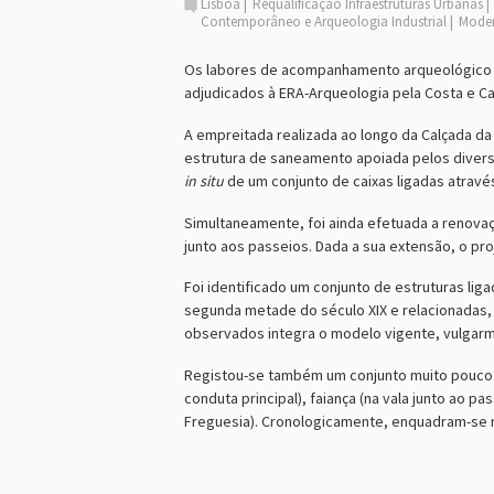
Lisboa
Requalificação Infraestruturas Urbanas
Contemporâneo e Arqueologia Industrial
Mode
Os labores de acompanhamento arqueológico do
adjudicados à ERA-Arqueologia pela Costa e Car
A empreitada realizada ao longo da Calçada da
estrutura de saneamento apoiada pelos diverso
in situ
de um conjunto de caixas ligadas atravé
Simultaneamente, foi ainda efetuada a renovaç
junto aos passeios. Dada a sua extensão, o proj
Foi identificado um conjunto de estruturas li
segunda metade do século XIX e relacionadas,
observados integra o modelo vigente, vulgar
Registou-se também um conjunto muito pouco s
conduta principal), faiança (na vala junto ao 
Freguesia). Cronologicamente, enquadram-se