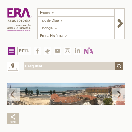
Região
Tipo de Obra
Tipologia
Época Histórica
PT
/EN