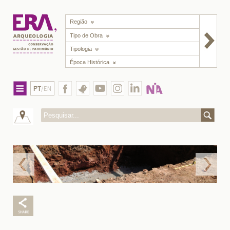
Região
Tipo de Obra
Tipologia
Época Histórica
PT
/EN