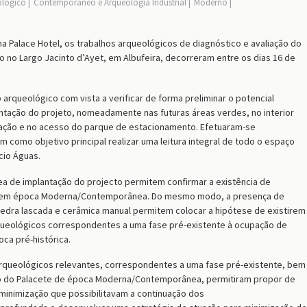
ológico
Contemporâneo e Arqueologia Industrial
Moderno
a Palace Hotel, os trabalhos arqueológicos de diagnóstico e avaliação do
sito no Largo Jacinto d’Ayet, em Albufeira, decorreram entre os dias 16 de
arqueológico com vista a verificar de forma preliminar o potencial
antação do projeto, nomeadamente nas futuras áreas verdes, no interior
antação e no acesso do parque de estacionamento. Efetuaram-se
m como objetivo principal realizar uma leitura integral de todo o espaço
cio Águas.
ea de implantação do projecto permitem confirmar a existência de
ete em época Moderna/Contemporânea. Do mesmo modo, a presença de
e pedra lascada e cerâmica manual permitem colocar a hipótese de existirem
arqueológicos correspondentes a uma fase pré-existente à ocupação de
ca pré-histórica.
arqueológicos relevantes, correspondentes a uma fase pré-existente, bem
o do Palacete de época Moderna/Contemporânea, permitiram propor de
inimização que possibilitavam a continuação dos