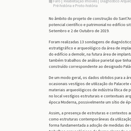
Faro
Reabilitação Imóveis
Diagnóstico Arque
Pré-história e Proto-história
No âmbito do projeto de construção do Sant’An
potencial científico e patrimonial no edifício 
Setembro e 2 de Outubro de 2019.
Foram realizadas 13 sondagens de diagnóstico 
estratigráfico e arqueológico da área de impl
do edifício a demolir, na futura área de impl
também trabalhos de análise parietal que tinha
construído correspondente ao designado Palá
De um modo geral, os dados obtidos para a ár
ocasionais vestígios de utilização do Palac
materiais arqueológicos de indústria lítica d
no local vestígios estruturais e contextuais 
época Moderna, possivelmente um sítio de épo
Assim, a presença de estruturas e contextos 
como estruturas contemporâneas da utilizaçã
forma fundamentada a adoção de medidas de m