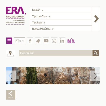
Região
Tipo de Obra
Tipologia
Época Histórica
PT
/EN