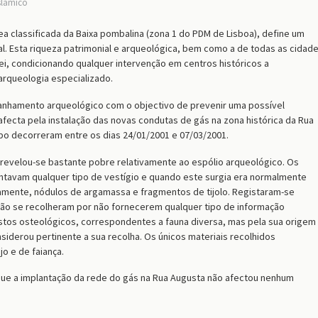
Islâmico
ea classificada da Baixa pombalina (zona 1 do PDM de Lisboa), define um
l. Esta riqueza patrimonial e arqueológica, bem como a de todas as cidad
lei, condicionando qualquer intervenção em centros históricos a
rqueologia especializado.
anhamento arqueológico com o objectivo de prevenir uma possível
afecta pela instalação das novas condutas de gás na zona histórica da Rua
po decorreram entre os dias 24/01/2001 e 07/03/2001.
evelou-se bastante pobre relativamente ao espólio arqueológico. Os
entavam qualquer tipo de vestígio e quando este surgia era normalmente
mente, nódulos de argamassa e fragmentos de tijolo. Registaram-se
ão se recolheram por não fornecerem qualquer tipo de informação
estos osteológicos, correspondentes a fauna diversa, mas pela sua origem
iderou pertinente a sua recolha. Os únicos materiais recolhidos
o e de faiança.
ue a implantação da rede do gás na Rua Augusta não afectou nenhum