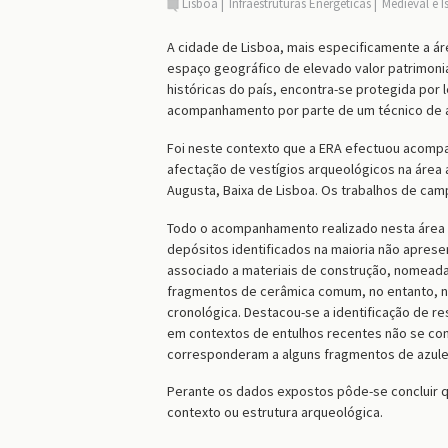
Lisboa
Infraestruturas Energéticas
Medieval e 
A cidade de Lisboa, mais especificamente a ár
espaço geográfico de elevado valor patrimonia
históricas do país, encontra-se protegida por 
acompanhamento por parte de um técnico de a
Foi neste contexto que a ERA efectuou acomp
afectação de vestígios arqueológicos na área 
Augusta, Baixa de Lisboa. Os trabalhos de cam
Todo o acompanhamento realizado nesta área r
depósitos identificados na maioria não apres
associado a materiais de construção, nomeada
fragmentos de cerâmica comum, no entanto, n
cronológica. Destacou-se a identificação de r
em contextos de entulhos recentes não se cons
corresponderam a alguns fragmentos de azulej
Perante os dados expostos pôde-se concluir q
contexto ou estrutura arqueológica.