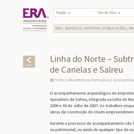
Região
Tipo de Obra
ERA
SERVIÇOS
NOTÍCIAS
PUBLICAÇÕES
MU
Linha do Norte – Subt
de Canelas e Salreu
Porto
Infraestruturas Ferroviárias
Acompanham
O acompanhamento arqueológico da empreitad
Apeadeiro de Salreu, integrado na Linha do No
2006 e 30 de Julho de 2007. Os trabalhos enq
obras de construção do citado empreendiment
Durante o processo de acompanhamento não foi
ou patrimonial, ou ainda de qualquer tipo de 