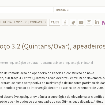
Tipologia
LTIMÉDIA
EMPREGO
CONTACTOS
PT
/EN
roço 3.2 (Quintans/Ovar), apeadeiro
ento Arqueológico de Obras
Contemporâneo e Arqueologia Industrial
a de remodelação do Apeadeiro de Canelas e construção do novo
rte, sub-troço 3.2 entre Quintans e Ovar, decorreu entre 29 de Novembro d
uadraram-se numa perspectiva de minimização de impactes patrimoniais da
o, tendo o grosso da intervenção decorrido até 28 de Dezembro de 2006.
 observável qualquer evidência arqueológica de elevado valor científico
espólio que não pudesse ser enquadrado nas últimas duas décadas. A título