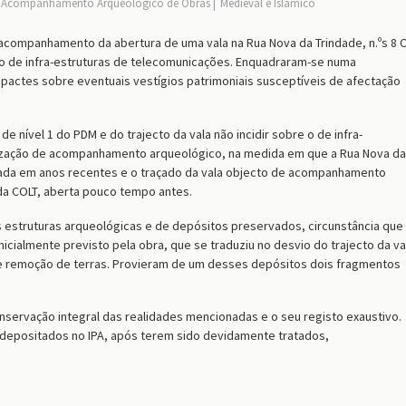
Acompanhamento Arqueológico de Obras
Medieval e Islâmico
acompanhamento da abertura de uma vala na Rua Nova da Trindade, n.ºs 8 C
ão de infra-estruturas de telecomunicações. Enquadraram-se numa
pactes sobre eventuais vestígios patrimoniais susceptíveis de afectação
 nível 1 do PDM e do trajecto da vala não incidir sobre o de infra-
ização de acompanhamento arqueológico, na medida em que a Rua Nova da
nada em anos recentes e o traçado da vala objecto de acompanhamento
 da COLT, aberta pouco tempo antes.
as estruturas arqueológicas e de depósitos preservados, circunstância que
nicialmente previsto pela obra, que se traduziu no desvio do trajecto da va
de remoção de terras. Provieram de um desses depósitos dois fragmentos
nservação integral das realidades mencionadas e o seu registo exaustivo.
 depositados no IPA, após terem sido devidamente tratados,