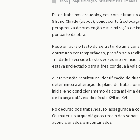
Lisboa
Requalificação Infraestruturas Urbanas
Estes trabalhos arqueológicos consistiram no 
9 B, no Chiado (Lisboa), conducente à colocaç
perspectiva de prevenção e minimização de im
por parte da obra.
Pese embora o facto de se tratar de uma zona de
estruturas contemporâneas, propôs-se a real
Trindade havia sido bastas vezes intervencio
estava projectado para a área contígua à vala
A intervenção resultou na identificação de du
determinou a alteração do plano de trabalhos i
inicial e no condicionamento da cota máxima 
de faiança datáveis do século XVII ou XVIII.
No decurso dos trabalhos, foi assegurada a co
Os materiais arqueológicos recolhidos seriam
acondicionados e inventariados.