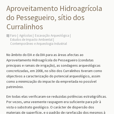
Aproveitamento Hidroagrícola
do Pessegueiro, sítio dos
Curralinhos
Faro
Agrícolas
Escavação Arqueológica
Estudos de Impacto Ambiental
Contemporâneo e Arqueologia Industrial
N
o âmbito do EIA e da DIA para as áreas afectas ao
Aproveitamento Hidroagrícola do Pessegueiro
(
condutas
principais e ramais de irrigação
),
a
s sondagens arqueológicas
concretizadas
,
em 2008,
no sítio dos Curralinhos tiveram como
objectivos a caracterização do potencial arqueológico, assim
como a minimização do impacte da
empreitada
no possível
património.
Em todas elas verificaram-se reduzidas potências estratigráficas.
Por vezes, uma veemente raspagem era suficiente para pôr à
vista o substrato geológico. O carácter de dispersão dos
materiais de superfície, e o padrão de rarefacção dos mesmos à