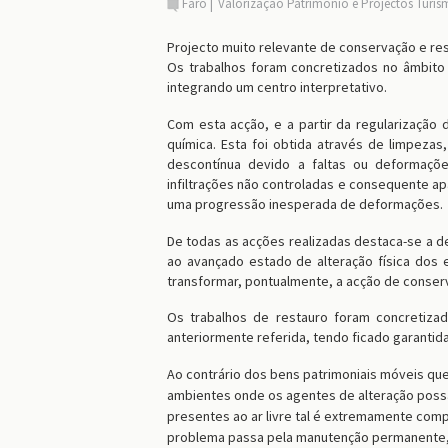
Faro
Valorização Património e Projectos Turis
Projecto muito relevante de conservação e r
Os trabalhos foram concretizados no âmbito
integrando um centro interpretativo.
Com esta acção, e a partir da regularização 
química. Esta foi obtida através de limpezas
descontínua devido a faltas ou deformaçõe
infiltrações não controladas e consequente ap
uma progressão inesperada de deformações.
De todas as acções realizadas destaca-se a d
ao avançado estado de alteração física dos e
transformar, pontualmente, a acção de conser
Os trabalhos de restauro foram concretiza
anteriormente referida, tendo ficado garantida
Ao contrário dos bens patrimoniais móveis q
ambientes onde os agentes de alteração poss
presentes ao ar livre tal é extremamente comp
problema passa pela manutenção permanente, 