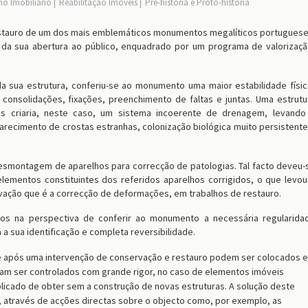
mo Imobiliário
Reabilitação Imóveis
Pré-história e Proto-história
estauro de um dos mais emblemáticos monumentos megalíticos portuguese
 da sua abertura ao público, enquadrado por um programa de valorizaçã
da sua estrutura, conferiu-se ao monumento uma maior estabilidade físic
, consolidações, fixações, preenchimento de faltas e juntas. Uma estrutu
s criaria, neste caso, um sistema incoerente de drenagem, levando
arecimento de crostas estranhas, colonização biológica muito persistente
esmontagem de aparelhos para correcção de patologias. Tal facto deveu-
lementos constituintes dos referidos aparelhos corrigidos, o que levou
vação que é a correcção de deformações, em trabalhos de restauro.
dos na perspectiva de conferir ao monumento a necessária regularida
 a sua identificação e completa reversibilidade.
ue após uma intervenção de conservação e restauro podem ser colocados 
am ser controlados com grande rigor, no caso de elementos imóveis
licado de obter sem a construção de novas estruturas. A solução deste
através de acções directas sobre o objecto como, por exemplo, as