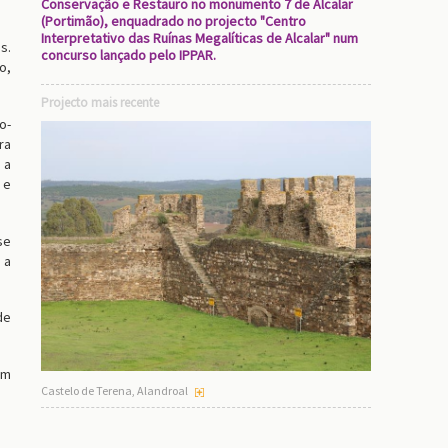
Conservação e Restauro no monumento 7 de Alcalar
(Portimão), enquadrado no projecto "Centro
Interpretativo das Ruínas Megalíticas de Alcalar" num
s.
concurso lançado pelo IPPAR.
o,
Projecto mais recente
o-
ra
 a
 e
se
 a
de
em
Castelo de Terena, Alandroal