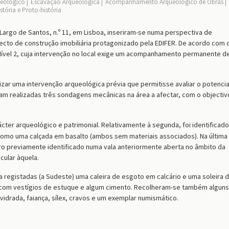
ueológico
Escavação Arqueológica
Acompanhamento Arqueológico de Obras
stória e Proto-história
argo de Santos, n.º 11,
em Lisboa,
inser
ira
m-se numa perspectiva de
ecto de construção imobiliária protagonizado pela EDIFER. De acordo com 
Nível 2, cuja intervenção no local exige um acompanhamento permanente d
zar uma intervenção arqueológica prévia que permitisse avaliar o potencia
ram realizadas
três
sondagens mecânicas na área a afectar, com o objectiv
cter arqueológico e patrimonial. Relativamente à segunda, foi identificado
omo uma calçada em basalto (ambos sem materiais associados). Na última
o previamente identificado numa vala anteriormente aberta no âmbito da
ular àquela.
a registadas (a Sudeste) uma caleira de esgoto em calcário e uma soleira 
 com vestígios de estuque e algum cimento.
R
ecolh
eram-se também
alguns
drada, faiança, sílex, cravos e um exemplar numismático.