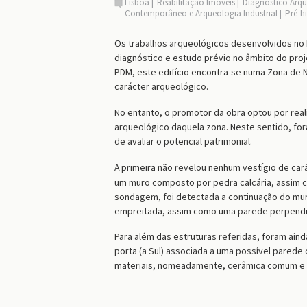
Lisboa
Reabilitação Imóveis
Diagnóstico Arq
Contemporâneo e Arqueologia Industrial
Pré-hi
Os trabalhos arqueológicos desenvolvidos no L
diagnóstico e estudo prévio no âmbito do proj
PDM,
este
edifício encontra-se numa Zona de 
carácter arqueológico.
No entanto, o promotor da obra optou por reali
arqueológico daquela zona. Neste sentido, fo
de avaliar o potencial patrimonial.
A
primeira
não revelou nenhum
vestígio de cará
um muro composto por pedra calcária, assim c
sondagem, foi detectada a continuação do mur
empreitada, assim como uma parede perpendic
Para além d
a
s
estruturas referidas
, foram aind
porta (a Sul) associada a uma possível parede
materiais, nomeadamente, cerâmica comum e vi