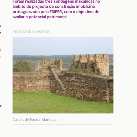
Foram realizadas três sondagens mecânicas no
âmbito do projecto de construção imobiliária
protagonizado pela EDIFER, com o objectivo de
avaliar o potencial patrimonial.
o
Projecto mais recente
e
l
o
de
Castelo de Terena, Alandroal