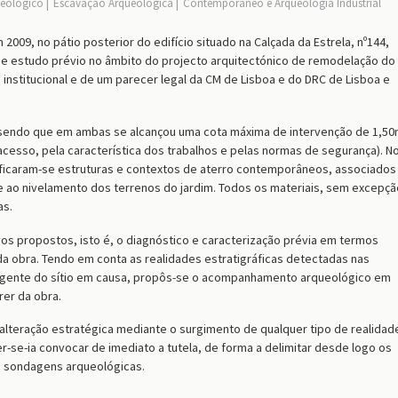
ueológico
Escavação Arqueológica
Contemporâneo e Arqueologia Industrial
009, no pátio posterior do edifício situado na Calçada da Estrela, nº144,
 e estudo prévio no âmbito do projecto arquitectónico de remodelação do
institucional e de um parecer legal da CM de Lisboa e do DRC de Lisboa e
sendo que em ambas se alcançou uma cota máxima de intervenção de 1,5
cesso, pela característica dos trabalhos e pelas normas de segurança). N
ficaram-se estruturas e contextos de aterro contemporâneos, associados
e ao nivelamento dos terrenos do jardim. Todos os materiais, sem excepçã
as.
os propostos, isto é, o diagnóstico e caracterização prévia em termos
da obra. Tendo em conta as realidades estratigráficas detectadas nas
ngente do sítio em causa, propôs-se o acompanhamento arqueológico em
rer da obra.
alteração estratégica mediante o surgimento de qualquer tipo de realidad
r-se-ia convocar de imediato a tutela, de forma a delimitar desde logo os
as sondagens arqueológicas.