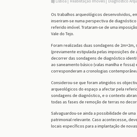
Lisboa
Reabilitação Imóveis
Diagnóstico Arq
Os trabalhos arqueológicos desenvolvidos, em 2
inseriram-se numa perspectiva de diagnóstico
referido imóvel. Trataram-se de uma imposição 
Vale do Tejo.
Foram realizadas duas sondagens de 2m×2m, 
(previamente estipulada pelas imposições de a
decorrer das sondagens de diagnóstico identi
ao saneamento básico (valas manilha e fossa) 
corresponderam a cronologias contemporâne
Considerou-se que foram atingidos os objectiv
arqueológicos do espaço a afectar pela referi
sondagens de diagnóstico, e o contexto abra
todas as fases de remoção de terras no decor
Salvaguardou-se ainda a possibilidade de uma 
patrimonial relevante. Caso acontecesse, deve
locais específicos para a implantação de nov