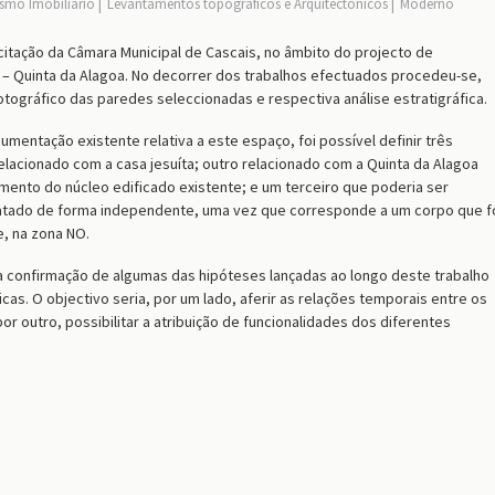
ismo Imobiliário
Levantamentos topográficos e Arquitectónicos
Moderno
icitação da Câmara Municipal de Cascais, no âmbito do projecto de
 – Quinta da Alagoa. No decorrer dos trabalhos efectuados procedeu-se,
tográfico das paredes seleccionadas e respectiva análise estratigráfica.
umentação existente relativa a este espaço, foi possível definir três
elacionado com a casa jesuíta; outro relacionado com a Quinta da Alagoa
mento do núcleo edificado existente; e um terceiro que poderia ser
tado de forma independente, uma vez que corresponde a um corpo que f
, na zona NO.
a confirmação de algumas das hipóteses lançadas ao longo deste trabalho
as. O objectivo seria, por um lado, aferir as relações temporais entre os
or outro, possibilitar a atribuição de funcionalidades dos diferentes