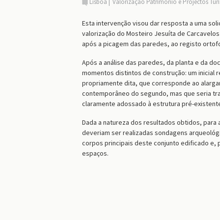
Lisboa
Valorização Património e Projectos Tur
Esta intervenção visou dar resposta a uma sol
valorização do Mosteiro Jesuíta de Carcavelos
após a picagem das paredes, ao registo ortofo
Após a análise das paredes, da planta e da doc
momentos distintos de construção: um inicial r
propriamente dita, que corresponde ao alarga
contemporâneo do segundo, mas que seria tra
claramente adossado à estrutura pré-existente
Dada a natureza dos resultados obtidos, para 
deveriam ser realizadas sondagens arqueológic
corpos principais deste conjunto edificado e, p
espaços.