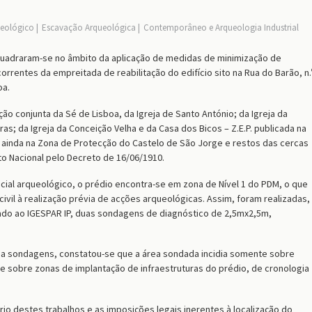
ueológico
Escavação Arqueológica
Contemporâneo e Arqueologia Industrial
uadraram-se no âmbito da aplicação de medidas de minimização de
correntes
da empreitada
de reabilitação
do
edifício sito na Rua do Barão, n.
oa.
ão conjunta da Sé de Lisboa, da Igreja de Santo António; da Igreja da
as; da Igreja da Conceição Velha e da Casa dos Bicos – Z.E.P. publicada na
 ainda na Zona de Protecção do Castelo de São Jorge e restos das cercas
to Nacional pelo Decreto
de
16/06/1910.
cial arqueológico,
o
prédio
encontra-se em zona de Nível 1 do PDM,
o
que
ivil à realização prévia de
acções
arqueológic
a
s.
Assim, f
oram realizadas,
ado ao IGESPAR IP, duas sondagens de diagnóstico de 2,5mx2,5m,
d
a
sondagens, constatou-se que a área sondada incid
ia
somente sobre
 e sobre zonas de implantação de infraestruturas do prédio, de cronologia
io destes trabalhos e as imposições legais inerentes à localização do