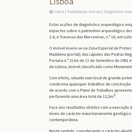
Lisboa
Lisboa
Reabilitação Imóveis
Diagnóstico Arq
Estas acções
de
diagnóstico arqueológico enq
impactes sobre o património arqueológico de
2-4, e Travessa das Merceeiras, n.º 16,
em Lisb
O
imóvel
insere-se na Zona Especial de Protecç
Madalena (portal); das Lápides das Pedras Negr
Portaria n.º 213m de 11 de Setembro de 1961 e
de Lisboa, imóvel classificado como Monumen
Com efeito, situado
num local de grande poten
condiciona quaisquer trabalhos de construção c
de acordo com o Plano de Trabalhos apresent
2
perfazendo uma área total de 12,5m
.
F
ace aos resultados obtidos com a
execução
níveis de carácter maioritariamente geológico
contemporânea.
Neste sentido, considerando o carácter aleatór