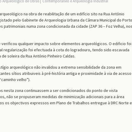
Arqueológico de Obras
Contemporâneo e Arqueologia Industrial
ueológico na obra de reabilitação de um edifício sito na Rua António
egistado pelo Gabinete de Arqueologia Urbana da Câmara Municipal do Porto
s patrimoniais numa zona condicionada da cidade (ZAP 36 – Foz Velha), no
erificou qualquer impacto sobre elementos arqueológicos. O edificio foi
al regularização foi efectuada à cota do logradouro, tendo sido escavada
de soleira da Rua António Pinheiro Caldas.
stígio arqueológico não invalidou a extrema sensibilidade da zona em
tes sítios atribuiveis à pré-história antiga e proximidade à via de acesso
(“caminho velho”).
hos nesta zona continuassem a ser condicionados do ponto de vista
os, não se propuseram medidas de minimização adicionais para a área
os os objectivos expressos em Plano de Trabalhos entregue à DRC Norte e