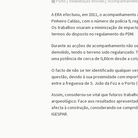
Porto
Reabilitação Imóveis
Acompanhamento 
A ERA efectuou, em 2011, o acompanhamento arq
Pinheiro Caldas, com o número de polícia 9, r
Os trabalhos visaram a minimização de impacte
termos do disposto no regulamento do PDM.
Durante as acções de acompanhamento não se v
demolido, tendo o terreno sido regularizado. T
uma potência de cerca de 0,80cm desde a cota 
O facto de não se ter identificado qualquer ve
questão, devido à sua proximidade com importan
entre a freguesia de S. João da Foz e o Porto 
Assim, considerou-se vital que futuros trabal
arqueológico. Face aos resultados apresentad
afecta à construção, considerando-se cumprid
IGESPAR.