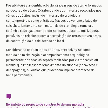
P
ossibilit
ou-se
a identificação de vários níveis de aterro formados
no decurso do século XX (atendendo aos materiais recolhidos nos
vários depósitos,
incluindo
materiais de cronologia
contemporânea, como plásticos, frascos de veneno e latas de
salsichas, juntamente com materiais de cronologia romana e
cerâmica castreja, encontrando-se estes descontextualizados),
passíveis de relacionar com a acumulação de terras provenientes
da construção da rua de acesso ao local.
Considerando os resultados
obtidos,
preconiz
ou
-se como
medida de minimização o acompanhamento arqueológico
permanente de todas as acções realizadas por via mecânica ou
manual que impli
casse
m remeximento do subsolo (escavação e
decapagens), ou outras que p
udessem
implicar afectação de
bens patrimoniais.
No âmbito do projecto de construção de uma moradia