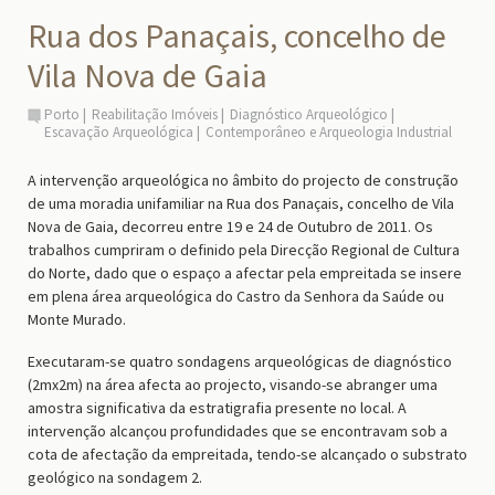
Rua dos Panaçais, concelho de
Vila Nova de Gaia
Porto
Reabilitação Imóveis
Diagnóstico Arqueológico
Escavação Arqueológica
Contemporâneo e Arqueologia Industrial
A
intervenção
arqueológica no âmbito do projecto de construção
de uma moradia unifamiliar na Rua dos Panaçais,
concelho de
Vila
Nova de Gaia,
decorre
u
entre 19 e 24 de Outubro de 2011. Os
trabalhos
cumpriram o
definido pela
Direcção Regional de Cultura
do Norte, dado que
o espaço
a afectar
pela
empreitada
se insere
em plena área arqueológica do Castro da Senhora da Saúde ou
Monte Murado.
Executaram-se
quatro sondagens arqueológica
s
de diagnóstico
(2mx2m) na área afecta ao projecto,
visando-se
abranger uma
amostra significativa da estratigrafia presente no local.
A
intervenção alcançou profundidades que se encontravam sob a
cota de afectação da empreitada, tendo-se alcançado o substrato
geológico na sondagem 2.