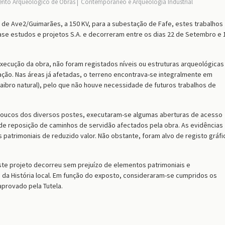
to Arqueológico de Obras
Contemporâneo e Arqueologia Industrial
a de Ave2/Guimarães, a 150 KV, para a subestação de Fafe, estes trabalhos
ase estudos e projetos S.A. e decorreram entre os dias 22 de Setembro e 
cução da obra, não foram registados níveis ou estruturas arqueológicas
zação. Nas áreas já afetadas, o terreno encontrava-se integralmente em
saibro natural), pelo que não houve necessidade de futuros trabalhos de
boucos dos diversos postes, executaram-se algumas aberturas de acesso
 reposição de caminhos de servidão afectados pela obra. As evidências
patrimoniais de reduzido valor. Não obstante, foram alvo de registo gráfi
te projeto decorreu sem prejuízo de elementos patrimoniais e
da História local. Em função do exposto, consideraram-se cumpridos os
aprovado pela Tutela.