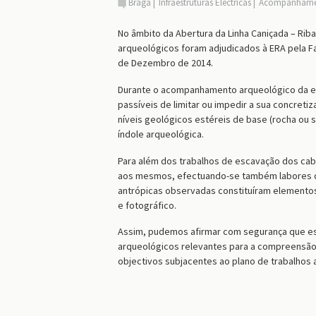
Braga
Infraestruturas Eléctricas
Acompanhamen
No âmbito da Abertura da Linha Caniçada – Rib
arqueológicos foram adjudicados à ERA pela F
de Dezembro de 2014.
Durante o acompanhamento arqueológico da exe
passíveis de limitar ou impedir a sua concreti
níveis geológicos estéreis de base (rocha ou 
índole arqueológica.
Para além dos trabalhos de escavação dos ca
aos mesmos, efectuando-se também labores de
antrópicas observadas constituíram elementos 
e fotográfico.
Assim, pudemos afirmar com segurança que es
arqueológicos relevantes para a compreensão 
objectivos subjacentes ao plano de trabalhos 