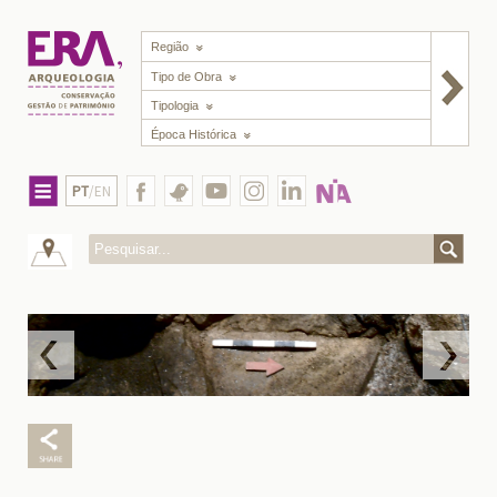
Região
Tipo de Obra
Tipologia
Época Histórica
PT
/EN