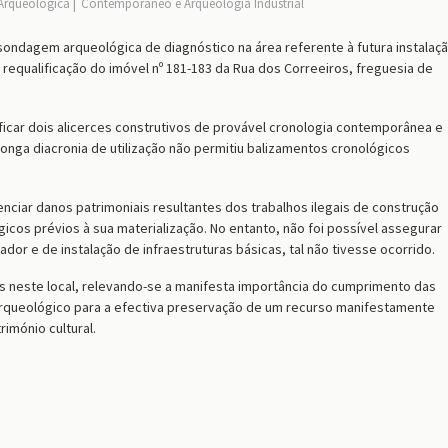
Arqueológica
Contemporâneo e Arqueologia Industrial
 sondagem arqueológica de diagnóstico na área referente à futura instalaç
requalificação do imóvel nº 181-183 da Rua dos Correeiros, freguesia de
ificar dois alicerces construtivos de provável cronologia contemporânea e
nga diacronia de utilização não permitiu balizamentos cronológicos
nciar danos patrimoniais resultantes dos trabalhos ilegais de construção
gicos prévios à sua materialização. No entanto, não foi possível assegurar
dor e de instalação de infraestruturas básicas, tal não tivesse ocorrido.
s neste local, relevando-se a manifesta importância do cumprimento das
arqueológico para a efectiva preservação de um recurso manifestamente
rimónio cultural.