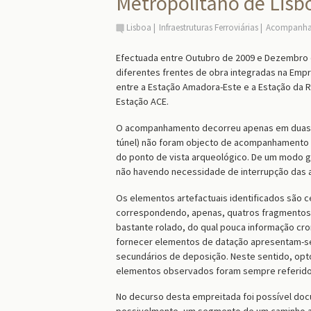
Metropolitano de Lisb
Lisboa
Infraestruturas Ferroviárias
Acompanham
Efectuada entre Outubro de 2009 e Dezembro 
diferentes frentes de obra integradas na Em
entre a Estação Amadora-Este e a Estação da R
Estação ACE.
O acompanhamento decorreu apenas em duas Fre
túnel) não foram objecto de acompanhamento 
do ponto de vista arqueológico. De um modo ge
não havendo necessidade de interrupção das a
Os elementos artefactuais identificados são c
correspondendo, apenas, quatros fragmentos 
bastante rolado, do qual pouca informação cro
fornecer elementos de datação apresentam-se
secundários de deposição. Neste sentido, opto
elementos observados foram sempre referido
No decurso desta empreitada foi possível docum