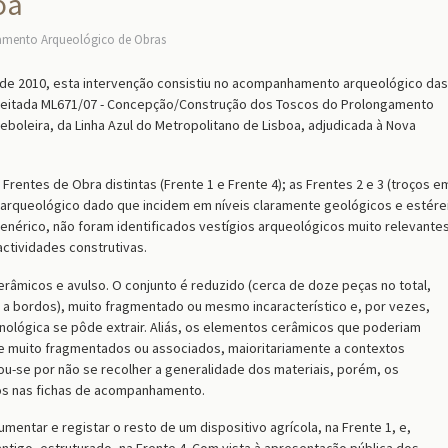
oa
ento Arqueológico de Obras
de 2010, esta intervenção consistiu no acompanhamento arqueológico das
preitada ML671/07 - Concepção/Construção dos Toscos do Prolongamento
eboleira, da Linha Azul do Metropolitano de Lisboa, adjudicada à Nova
ntes de Obra distintas (Frente 1 e Frente 4); as Frentes 2 e 3 (troços e
arqueológico dado que incidem em níveis claramente geológicos e estére
nérico, não foram identificados vestígios arqueológicos muito relevantes
ctividades construtivas.
erâmicos e avulso. O conjunto é reduzido (cerca de doze peças no total,
a bordos), muito fragmentado ou mesmo incaracterístico e, por vezes,
nológica se pôde extrair. Aliás, os elementos cerâmicos que poderiam
 muito fragmentados ou associados, maioritariamente a contextos
u-se por não se recolher a generalidade dos materiais, porém, os
s nas fichas de acompanhamento.
entar e registar o resto de um dispositivo agrícola, na Frente 1, e,