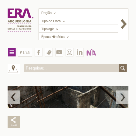
Região
Tipo de Obra
Tipologia
Época Histórica
PT
/EN