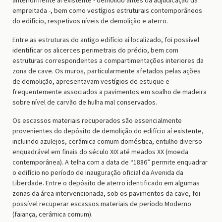
empreitada -, bem como vestígios estruturais contemporâneos
do edifício, respetivos níveis de demolição e aterro.
Entre as estruturas do antigo edifício aí localizado, foi possível
identificar os alicerces perimetrais do prédio, bem com
estruturas correspondentes a compartimentações interiores da
zona de cave. Os muros, particularmente afetados pelas ações
de demolição, apresentavam vestígios de estuque e
frequentemente associados a pavimentos em soalho de madeira
sobre nível de carvão de hulha mal conservados.
Os escassos materiais recuperados são essencialmente
provenientes do depósito de demolição do edifício aí existente,
incluindo azulejos, cerâmica comum doméstica, entulho diverso
enquadrável em finais do século XIX até meados XX (moeda
contemporânea). A telha com a data de “1886” permite enquadrar
o edifício no período de inauguração oficial da Avenida da
Liberdade. Entre o depósito de aterro identificado em algumas
zonas da área intervencionada, sob os pavimentos da cave, foi
possível recuperar escassos materiais de período Moderno
(faiança, cerâmica comum).