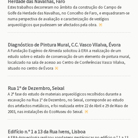
Herdade das Navalhas, Faro
Estes trabalhos decorreram no âmbito da construção do Campo de
Golfe da Herdade das Navalhas, no Concelho de Faro, e enquadraram-se
numa perspectiva de avaliação e caracterização de vestígios
arqueológicos que pudessem ser afectados pela obra.
Diagnóstico de Pintura Mural, C.C. Vasco Vilalva, Évora
A Fundação Eugénio de Almeida solicitou à ERA a realização de um
estudo sobre o estado de conservação de um elemento de pintura mural,
localizado na sala de acesso ao Centro de Conferências Vasco Vilalva,
situado no centro de Évora
Rua 1º de Dezembro, Seixal
A 2ª fase do estudo de materiais arqueológicos recolhidos durante a
escavação na Rua 1º de Dezembro, no Seixal, corresponde ao estudo
dos artefactos metálicos, e foi realizada entre 22 de Abril e 29 de Maio de
2003, nas instalações do EcoMuseu do Seixal.
Edifício n.º 1 a 13 da Rua Ivens, Lisboa
A ERA-Arqueologia realizou sondagens geotécnicas no edifício n.º 1 a 13