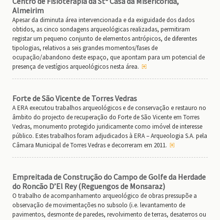
Centro de Fisioterapia da Stª Casa da Misericórida,
Almeirim
Apesar da diminuta área intervencionada e da exiguidade dos dados
obtidos, as cinco sondagens arqueológicas realizadas, permitiram
registar um pequeno conjunto de elementos antrópicos, de diferentes
tipologias, relativos a seis grandes momentos/fases de
ocupação/abandono deste espaço, que apontam para um potencial de
presença de vestígios arqueológicos nesta área.
Forte de São Vicente de Torres Vedras
A ERA executou trabalhos arqueológicos e de conservação e restauro no
âmbito do projecto de recuperação do Forte de São Vicente em Torres
Vedras, monumento protegido juridicamente como imóvel de interesse
público. Estes trabalhos foram adjudicados à ERA – Arqueologia S.A. pela
Câmara Municipal de Torres Vedras e decorreram em 2011.
Empreitada de Construção do Campo de Golfe da Herdade
do Roncão D’El Rey (Reguengos de Monsaraz)
O trabalho de acompanhamento arqueológico de obras pressupõe a
observação de movimentações no subsolo (i.e. levantamento de
pavimentos, desmonte de paredes, revolvimento de terras, desaterros ou