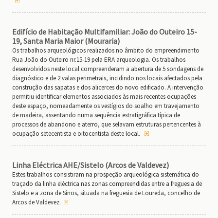
Edifício de Habitação Multifamiliar: João do Outeiro 15-
19, Santa Maria Maior (Mouraria)
Os trabalhos arqueológicos realizados no âmbito do empreendimento
Rua João do Outeiro nr.15-19 pela ERA arqueologia. Os trabalhos
desenvolvidos neste local compreenderam a abertura de 5 sondagens de
diagnóstico e de 2 valas perimetrais, incidindo nos locais afectados pela
construção das sapatas e dos alicerces do novo edificado. A intervenção
permitiu identificar elementos associados às mais recentes ocupações
deste espaço, nomeadamente os vestígios do soalho em travejamento
de madeira, assentando numa sequência estratigráfica típica de
processos de abandono e aterro, que selavam estruturas pertencentes à
ocupação setecentista e oitocentista deste local.
Linha Eléctrica AHE/Sistelo (Arcos de Valdevez)
Estes trabalhos consistiram na prospeção arqueológica sistemática do
traçado da linha eléctrica nas zonas compreendidas entre a freguesia de
Sistelo e a zona de Sinos, situada na freguesia de Loureda, concelho de
Arcos de Valdevez.