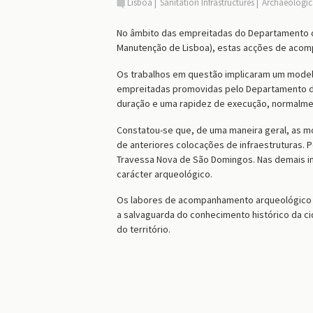
Lisboa
Sanitation Infrastructures
Archaeologic
N
o âmbito das empreitadas do Departamento d
Manutenção de Lisboa),
estas
acções de acom
Os
trabalhos
em questão
implica
ra
m um model
empreitadas promovidas pelo Departamento d
duração e uma rapidez de execução, normalmen
Constat
ou
-se que, de uma maneira geral,
as
mo
de anteriores colocações de infraestruturas.
P
Travessa Nova de São Domingos. Nas demais in
carácter arqueológico.
Os labores de acompanhamento arqueológico c
a salvaguarda do conhecimento histórico da ci
do território.