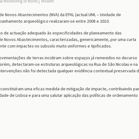
al Monitoring of Works
Modern
e Novos Abastecimentos (NVA) da EPAL (actual UML – Unidade de
panhamento arqueológico
realizaram-se
entre 2008 e 2010.
o de actuação adequado às especificidades de planeamento das
e Novos Abastecimentos, caracterizadas, genericamente, por uma curta
te com impactes no subsolo muito uniformes e tipificados.
vimentações de terras incidiram sobre espaços já remexidos no decurso
orém,
d
etec
taram-se
estruturas arqueológicas na Rua de São Nicolau e na
tervenções não foi detectada qualquer evidência contextual preservada 
onstituíram uma eficaz medida de mitigação de impacte, contribuindo pa
dade de Lisboa e para uma salutar aplicação das políticas de ordenamento