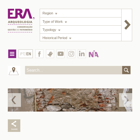
Region
Type of Work
Typology
Historical Period
PT/
EN