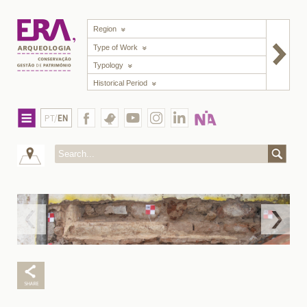
Region
Type of Work
Typology
Historical Period
PT/
EN