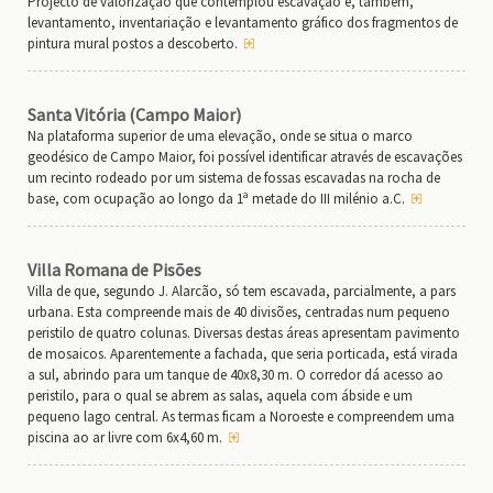
Projecto de valorização que contemplou escavação e, também,
levantamento, inventariação e levantamento gráfico dos fragmentos de
pintura mural postos a descoberto.
Santa Vitória (Campo Maior)
Na plataforma superior de uma elevação, onde se situa o marco
geodésico de Campo Maior, foi possível identificar através de escavações
um recinto rodeado por um sistema de fossas escavadas na rocha de
base, com ocupação ao longo da 1ª metade do III milénio a.C.
Villa Romana de Pisões
Villa de que, segundo J. Alarcão, só tem escavada, parcialmente, a pars
urbana. Esta compreende mais de 40 divisões, centradas num pequeno
peristilo de quatro colunas. Diversas destas áreas apresentam pavimento
de mosaicos. Aparentemente a fachada, que seria porticada, está virada
a sul, abrindo para um tanque de 40x8,30 m. O corredor dá acesso ao
peristilo, para o qual se abrem as salas, aquela com ábside e um
pequeno lago central. As termas ficam a Noroeste e compreendem uma
piscina ao ar livre com 6x4,60 m.