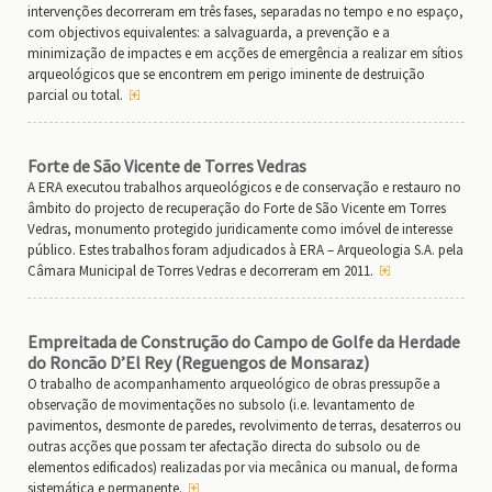
intervenções decorreram em três fases, separadas no tempo e no espaço,
com objectivos equivalentes: a salvaguarda, a prevenção e a
minimização de impactes e em acções de emergência a realizar em sítios
arqueológicos que se encontrem em perigo iminente de destruição
parcial ou total.
Forte de São Vicente de Torres Vedras
A ERA executou trabalhos arqueológicos e de conservação e restauro no
âmbito do projecto de recuperação do Forte de São Vicente em Torres
Vedras, monumento protegido juridicamente como imóvel de interesse
público. Estes trabalhos foram adjudicados à ERA – Arqueologia S.A. pela
Câmara Municipal de Torres Vedras e decorreram em 2011.
Empreitada de Construção do Campo de Golfe da Herdade
do Roncão D’El Rey (Reguengos de Monsaraz)
O trabalho de acompanhamento arqueológico de obras pressupõe a
observação de movimentações no subsolo (i.e. levantamento de
pavimentos, desmonte de paredes, revolvimento de terras, desaterros ou
outras acções que possam ter afectação directa do subsolo ou de
elementos edificados) realizadas por via mecânica ou manual, de forma
sistemática e permanente.