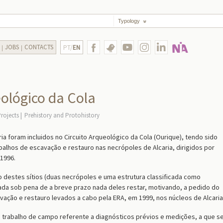
Typology
JOBS
CONTACTS
PT/
EN
eológico da Cola
rojects
Prehistory and Protohistory
a foram incluidos no Circuito Arqueológico da Cola (Ourique), tendo sido
balhos de escavação e restauro nas necrópoles de Alcaria, dirigidos por
 1996.
 destes sítios (duas necrópoles e uma estrutura classificada como
ada sob pena de a breve prazo nada deles restar, motivando, a pedido do
vação e restauro levados a cabo pela ERA, em 1999, nos núcleos de Alcaria
iu trabalho de campo referente a diagnósticos prévios e medições, a que s