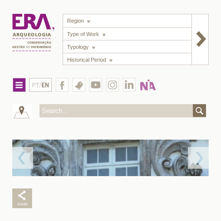
Region
Type of Work
Typology
Historical Period
PT/
EN