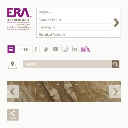
Region
Type of Work
Typology
Historical Period
PT/
EN