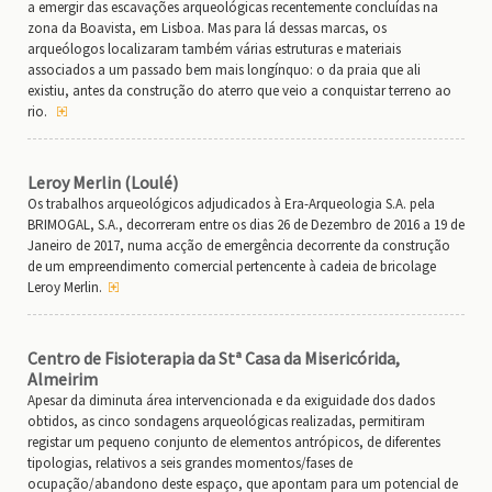
a emergir das escavações arqueológicas recentemente concluídas na
zona da Boavista, em Lisboa. Mas para lá dessas marcas, os
arqueólogos localizaram também várias estruturas e materiais
associados a um passado bem mais longínquo: o da praia que ali
existiu, antes da construção do aterro que veio a conquistar terreno ao
rio.
Leroy Merlin (Loulé)
Os trabalhos arqueológicos adjudicados à Era-Arqueologia S.A. pela
BRIMOGAL, S.A., decorreram entre os dias 26 de Dezembro de 2016 a 19 de
Janeiro de 2017, numa acção de emergência decorrente da construção
de um empreendimento comercial pertencente à cadeia de bricolage
Leroy Merlin.
Centro de Fisioterapia da Stª Casa da Misericórida,
Almeirim
Apesar da diminuta área intervencionada e da exiguidade dos dados
obtidos, as cinco sondagens arqueológicas realizadas, permitiram
registar um pequeno conjunto de elementos antrópicos, de diferentes
tipologias, relativos a seis grandes momentos/fases de
ocupação/abandono deste espaço, que apontam para um potencial de